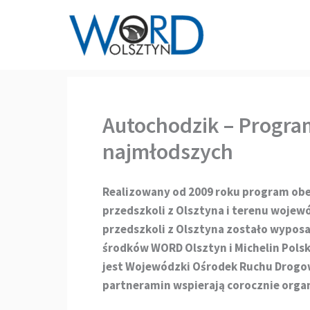
Przejdź
do
treści
Autochodzik – Progra
najmłodszych
Realizowany od 2009 roku program obej
przedszkoli z Olsztyna i terenu wojew
przedszkoli z Olsztyna zostało wypos
środków WORD Olsztyn i Michelin Pols
jest Wojewódzki Ośrodek Ruchu Drogow
partneramin wspierają corocznie orga