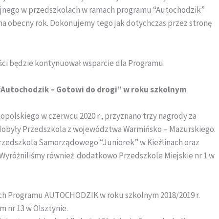
cyjnego w przedszkolach w ramach programu “Autochodzik”
na obecny rok. Dokonujemy tego jak dotychczas przez stronę
ci będzie kontynuował wsparcie dla Programu.
Autochodzik – Gotowi do drogi” w roku szkolnym
olskiego w czerwcu 2020 r., przyznano trzy nagrody za
 zdobyły Przedszkola z województwa Warmińsko – Mazurskiego.
Przedszkola Samorządowego “Juniorek” w Kieźlinach oraz
. Wyróżniliśmy również dodatkowo Przedszkole Miejskie nr 1 w
ach Programu AUTOCHODZIK w roku szkolnym 2018/2019 r.
 nr 13 w Olsztynie.