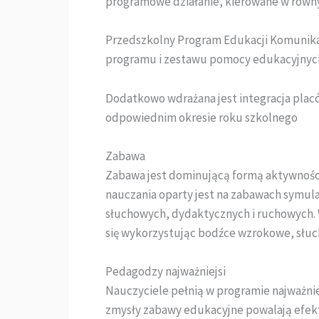
programowe działanie, kierowane w równym
Przedszkolny Program Edukacji Komunikacy
programu i zestawu pomocy edukacyjny
Dodatkowo wdrażana jest integracja pla
odpowiednim okresie roku szkolnego
Zabawa
Zabawa jest dominującą formą aktywnośc
nauczania oparty jest na zabawach symul
słuchowych, dydaktycznych i ruchowych. 
się wykorzystując bodźce wzrokowe, słu
Pedagodzy najważniejsi
Nauczyciele pełnią w programie najważniej
zmysły zabawy edukacyjne powalają efek