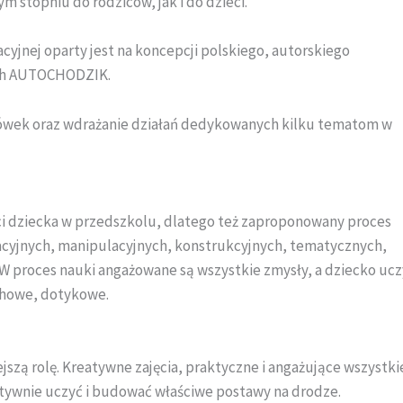
 stopniu do rodziców, jak i do dzieci.
jnej oparty jest na koncepcji polskiego, autorskiego
ch AUTOCHODZIK.
cówek oraz wdrażanie działań dedykowanych kilku tematom w
i dziecka w przedszkolu, dlatego też zaproponowany proces
acyjnych, manipulacyjnych, konstrukcyjnych, tematycznych,
W proces nauki angażowane są wszystkie zmysły, a dziecko ucz
chowe, dotykowe.
szą rolę. Kreatywne zajęcia, praktyczne i angażujące wszystki
tywnie uczyć i budować właściwe postawy na drodze.