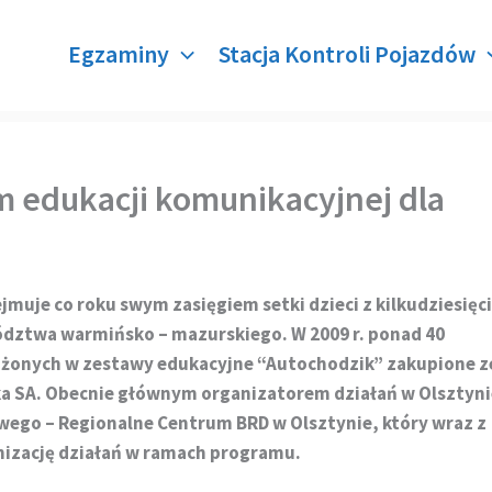
Egzaminy
Stacja Kontroli Pojazdów
m edukacji komunikacyjnej dla
muje co roku swym zasięgiem setki dzieci z kilkudziesięc
ództwa warmińsko – mazurskiego. W 2009 r. ponad 40
ażonych w zestawy edukacyjne “Autochodzik” zakupione z
ka SA. Obecnie głównym organizatorem działań w Olsztyni
ego – Regionalne Centrum BRD w Olsztynie, który wraz z
nizację działań w ramach programu.