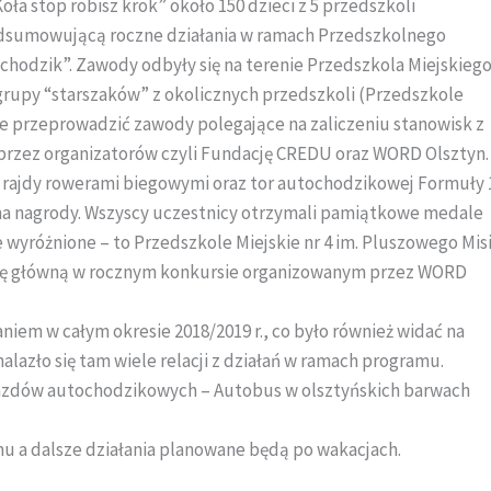
a stop robisz krok” około 150 dzieci z 5 przedszkoli
dsumowującą roczne działania w ramach Przedszkolnego
hodzik”. Zawody odbyły się na terenie Przedszkola Miejskieg
grupy “starszaków” z okolicznych przedszkoli (Przedszkole
lnie przeprowadzić zawody polegające na zaliczeniu stanowisk z
rzez organizatorów czyli Fundację CREDU oraz WORD Olsztyn.
 rajdy rowerami biegowymi oraz tor autochodzikowej Formuły 
na nagrody. Wszyscy uczestnicy otrzymali pamiątkowe medale
 wyróżnione – to Przedszkole Miejskie nr 4 im. Pluszowego Mis
odę główną w rocznym konkursie organizowanym przez WORD
iem w całym okresie 2018/2019 r., co było również widać na
lazło się tam wiele relacji z działań w ramach programu.
azdów autochodzikowych – Autobus w olsztyńskich barwach
 a dalsze działania planowane będą po wakacjach.