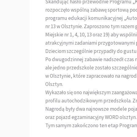
Skandując hasło przewodnie Programu „Koł
rozpoczęło wspólną zabawę sportową po
programu edukacji komunikacyjnej „Autoc
nr 13 w Olsztynie. Zaproszono tym razem 
Miejskie nr 1, 4, 10, 13 oraz 19) aby wspó
atrakcyjnymi zadaniami przygotowanymi p
Dzieciom szczególnie przypadły do gustu
Po dwugodzinnej zabawie nadszedł czas 
ale jedno przedszkole zostało szczególnie
w Olsztynie, które zapracowało na nagr
Olsztyn.
Wykazało się ono największym zaangażowan
profilu autochodzikowym przedszkola. Zna
Nagrodą były dwa najnowsze modele poj
oraz pojazd egzaminacyjny WORD olsztyn.
Tym samym zakończono ten etap Programu