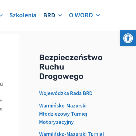
Szkolenia
BRD
O WORD
Otwórz 
Bezpieczeństwo
Ruchu
Drogowego
iu
Wojewódzka Rada BRD
e
Warmińsko-Mazurski
e
Młodzieżowy Turniej
Motoryzacyjny
Warmińsko-Mazurski Turniej