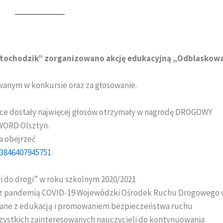
tochodzik” zorganizowano akcję edukacyjną „Odblaskow
anym w konkursie oraz za głosowanie.
race dostały najwięcej głosów otrzymały w nagrodę DROGOWY
ORD Olsztyn.
a obejrzeć
03846407945751
i do drogi” w roku szkolnym 2020/2021
ą z pandemią COVID-19 Wojewódzki Ośrodek Ruchu Drogowego
iazane z edukacją i promowaniem bezpieczeństwa ruchu
ystkich zainteresowanych nauczycieli do kontynuowania