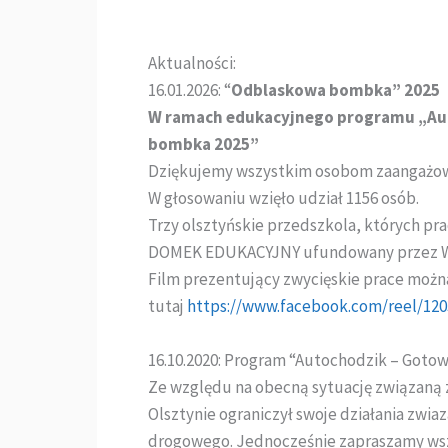
Aktualności:
16.01.2026: “
Odblaskowa bombka” 2025
W ramach edukacyjnego programu „Au
bombka 2025”
Dziękujemy wszystkim osobom zaangażow
W głosowaniu wzięło udział 1156 osób.
Trzy olsztyńskie przedszkola, których p
DOMEK EDUKACYJNY ufundowany przez W
Film prezentujący zwycięskie prace możn
tutaj
https://www.facebook.com/reel/12
16.10.2020: Program “Autochodzik – Gotow
Ze względu na obecną sytuację związan
Olsztynie ograniczył swoje działania zw
drogowego. Jednocześnie zapraszamy wsz