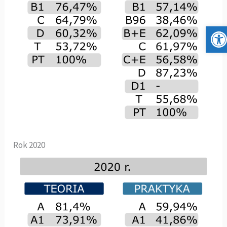
Otwórz
Rok 2020