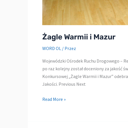
Żagle Warmii i Mazur
WORD OL
/ Przez
Wojewódzki Ośrodek Ruchu Drogowego – Re
po raz kolejny został doceniony za jakość ś
Konkursowej „Żagle Warmii i Mazur” odebr
Jakości. Previous Next
Żagle
Read More »
Warmii
i
Mazur