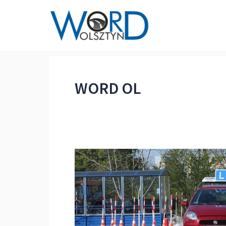
Przejdź
do
treści
WORD OL