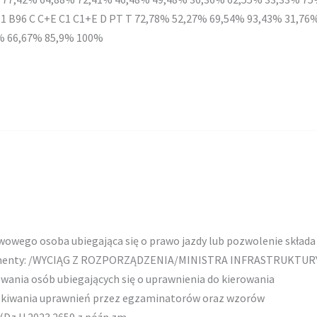
B1 B96 C C+E C1 C1+E D PT T 72,78% 52,27% 69,54% 93,43% 31,76
% 66,67% 85,9% 100%
wowego osoba ubiegająca się o prawo jazdy lub pozwolenie składa
umenty: /WYCIĄG Z ROZPORZĄDZENIA/MINISTRA INFRASTRUKTUR
owania osób ubiegających się o uprawnienia do kierowania
yskiwania uprawnień przez egzaminatorów oraz wzorów