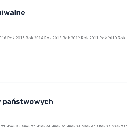
hiwalne
016 Rok 2015 Rok 2014 Rok 2013 Rok 2012 Rok 2011 Rok 2010 Rok
w państwowych
T T 77,42% 64,88% 72,41% 46,48% 49,48% 36,36% 62,55% 33,33% 7