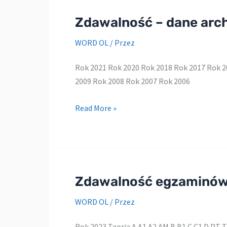
Zdawalność – dane arc
WORD OL
/ Przez
Rok 2021 Rok 2020 Rok 2018 Rok 2017 Rok 2
2009 Rok 2008 Rok 2007 Rok 2006
Zdawalność
Read More »
–
dane
archiwalne
Zdawalność egzaminó
WORD OL
/ Przez
Rok 2023 Teoria A A1 A2 AM B B1 C C1 D P