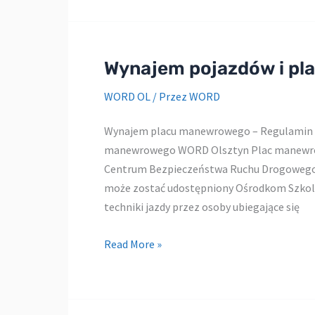
na
diagnostów
samochodowych
–
Wynajem pojazdów i p
17
WORD OL
/ Przez
WORD
kwietnia
2020
Wynajem placu manewrowego – Regulamin o
r.
manewrowego WORD Olsztyn Plac manewro
–
Centrum Bezpieczeństwa Ruchu Drogowego w
godz
może zostać udostępniony Ośrodkom Szkole
10.00
techniki jazdy przez osoby ubiegające się
Wynajem
Read More »
pojazdów
i
placu