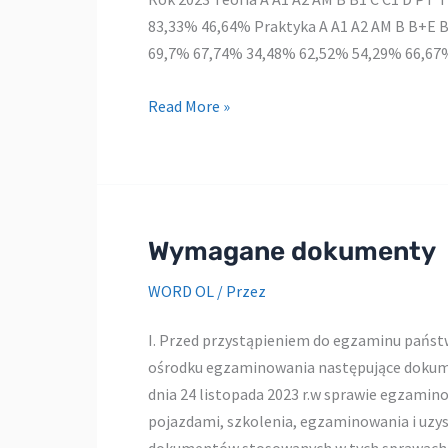
83,33% 46,64% Praktyka A A1 A2 AM B B+E 
69,7% 67,74% 34,48% 62,52% 54,29% 66,67
Zdawalność
Read More »
egzaminów
państwowych
Wymagane dokumenty
WORD OL
/ Przez
I. Przed przystąpieniem do egzaminu państ
ośrodku egzaminowania następujące dok
dnia 24 listopada 2023 r.w sprawie egzamin
pojazdami, szkolenia, egzaminowania i uz