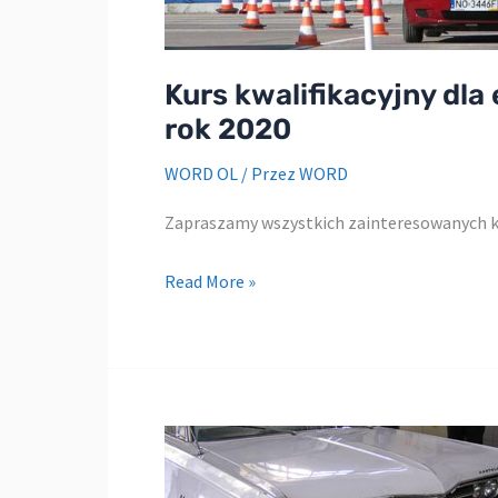
Kurs kwalifikacyjny dla
rok 2020
WORD OL
/ Przez
WORD
Zapraszamy wszystkich zainteresowanych 
Kurs
Read More »
kwalifikacyjny
dla
egzaminatorów
–
trwają
zapisy
na