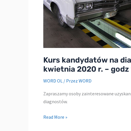
rok
2020
Kurs kandydatów na d
kwietnia 2020 r. – godz
WORD OL
/ Przez
WORD
Zapraszamy osoby zainteresowane uzyskani
diagnostów.
Kurs
Read More »
kandydatów