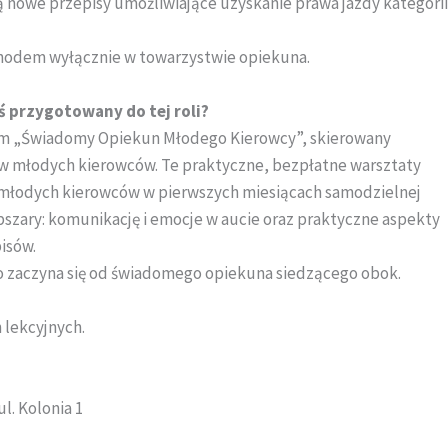
 nowe przepisy umożliwiające uzyskanie prawa jazdy kategorii
hodem wyłącznie w towarzystwie opiekuna.
ś przygotowany do tej roli?
am „Świadomy Opiekun Młodego Kierowcy”, skierowany
w młodych kierowców. Te praktyczne, bezpłatne warsztaty
łodych kierowców w pierwszych miesiącach samodzielnej
szary: komunikację i emocje w aucie oraz praktyczne aspekty
isów.
o zaczyna się od świadomego opiekuna siedzącego obok.
 lekcyjnych.
l. Kolonia 1