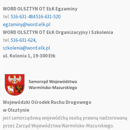
WORD OLSZTYN OT EŁK Egzaminy
tel.
516-631-484
516-631-520
egzaminy@word.elk.pl
WORD OLSZTYN OT EŁK Organizacyjny i Szkolenia
tel.
516-631-624,
szkolenia@word.elk.pl
ul. Kolonia 1, 19-300 Ełk
Wojewódzki Ośrodek Ruchu Drogowego
w Olsztynie
jest samorządową wojewódzką osobą prawną nadzorowaną
przez Zarząd Województwa Warmińsko-Mazurskiego.