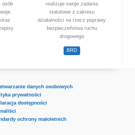
 osób
realizuje swoje zadania
swoje
statutowe z zakresu
 oraz
działalności na rzecz poprawy
zepisy
bezpieczeństwa ruchu
drogowego
BRD
etwarzanie danych osobowych
ityka prywatności
laracja dostępności
naliści
ndardy ochrony małoletnich