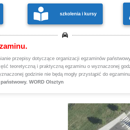
szkolenia i kursy
zaminu.
mianie przepisy dotyczące organizacji egzaminów państwowyc
ęść teoretyczną i praktyczną egzaminu o wyznaczonej god
yznaczonej godzinie nie będą mogły przystąpić do egzamin
in państwowy. WORD Olsztyn