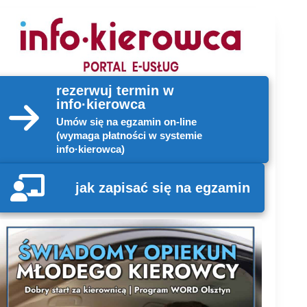
rezerwuj termin w
info·
kierowca
Umów się na egzamin on-line
(wymaga płatności w systemie
info·kierowca)
jak zapisać się na egzamin