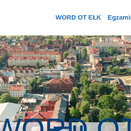
WORD OT EŁK
Egzami
WORD O