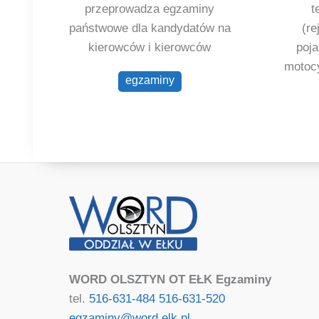
przeprowadza egzaminy
t
państwowe dla kandydatów na
(re
kierowców i kierowców
poj
motocy
egzaminy
WORD OLSZTYN OT EŁK Egzaminy
tel.
516-631-484
516-631-520
egzaminy@word.elk.pl