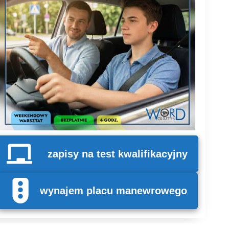
zapisy na test kwalifikacyjny
wynajem placu manewrowego