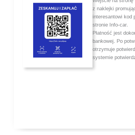
Wejście na stronę
z naklejki promuj
interesantowi kod 
stronie Info-car.
Płatność jest dok
bankowej. Po potwi
otrzymuje potwier
systemie potwierdz