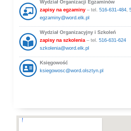
Wydział Organizacji Egzaminów
zapisy na egzaminy
– tel.
516-631-484
,
egzaminy@word.elk.pl
Wydział Organizacyjny i Szkoleń
zapisy na szkolenia
– tel.
516-631-624
szkolenia@word.elk.pl
Księgowość
ksiegowosc@word.olsztyn.pl