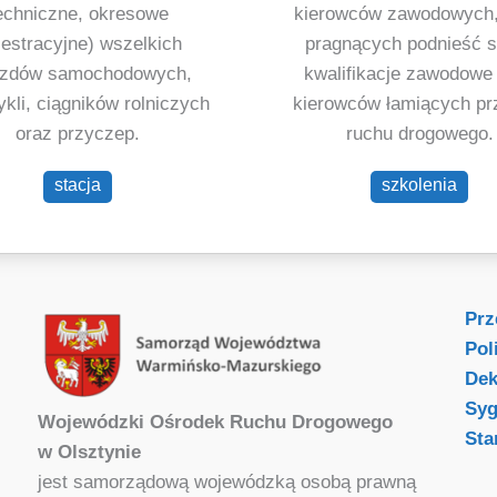
echniczne, okresowe
kierowców zawodowych,
jestracyjne) wszelkich
pragnących podnieść 
azdów samochodowych,
kwalifikacje zawodowe
kli, ciągników rolniczych
kierowców łamiących pr
oraz przyczep.
ruchu drogowego.
stacja
szkolenia
Prz
Pol
Dek
Syg
Wojewódzki Ośrodek Ruchu Drogowego
Sta
w Olsztynie
jest samorządową wojewódzką osobą prawną