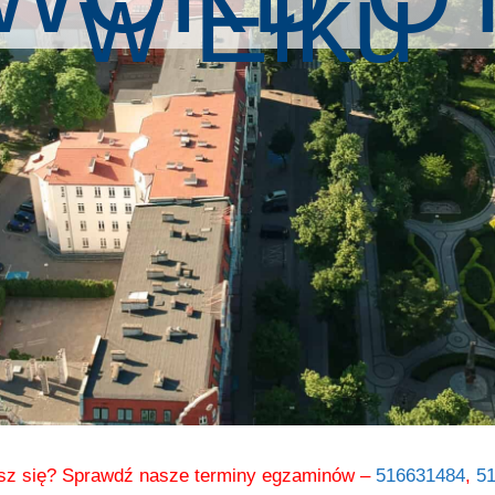
w Ełku
sz się? Sprawdź nasze terminy egzaminów –
516631484
,
5