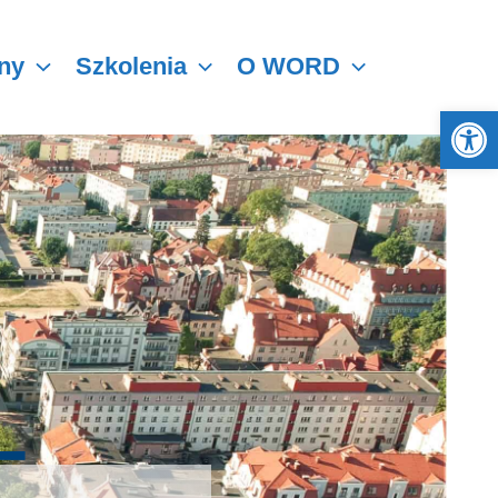
ny
Szkolenia
O WORD
Otwórz 
T