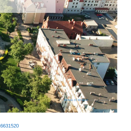
1957birth
,
CC BY-SA 4.0
, via Wikimedia Commons
16631520